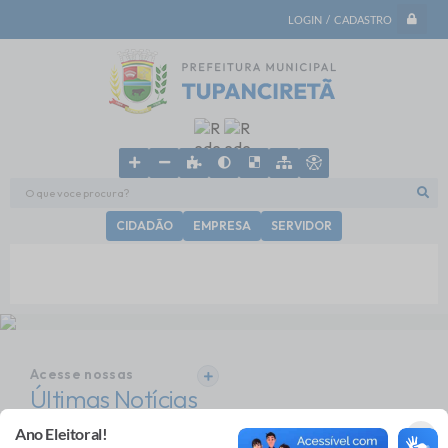
LOGIN / CADASTRO
O que voce procura?
CIDADÃO
EMPRESA
SERVIDOR
Acesse nossas
VER MAIS
Últimas Notícias
×
×
×
Ligue para a Defesa Civil!
Comunicado
Ano Eleitoral!